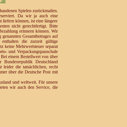
e.de
rhandenen Spielen zurückmailen.
erviert. Da wir ja auch eine
ht liefern können, ist eine längere
nten nicht gerechtfertigt. Bitte
e Bezahlung erinnern können. Wir
ng genannten Gesamtbetrages auf
nthalten die zurzeit gültige
z keine Mehrwertsteuer separat
Porto- und Verpackungspauschale
Bei einem Bestellwert von über
 Bundesrepublik Deutschland
 leider die tatsächlichen, recht
mer über die Deutsche Post mit
usland und weltweit. Für unsere
ieten wir auch den Service, die