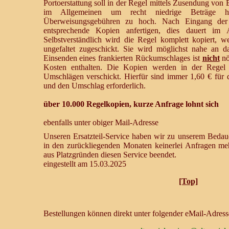
Portoerstattung soll in der Regel mittels Zusendung von 
im Allgemeinen um recht niedrige Beträge ha
Überweisungsgebühren zu hoch. Nach Eingang der 
entsprechende Kopien anfertigen, dies dauert im 
Selbstverständlich wird die Regel komplett kopiert, 
ungefaltet zugeschickt. Sie wird möglichst nahe an 
Einsenden eines frankierten Rückumschlages ist
nicht
nö
Kosten enthalten. Die Kopien werden in der Reg
Umschlägen verschickt. Hierfür sind immer 1,60 € für 
und den Umschlag erforderlich.
über 10.000 Regelkopien, kurze Anfrage lohnt sich
ebenfalls unter obiger Mail-Adresse
Unseren Ersatzteil-Service haben wir zu unserem Bedaue
in den zurückliegenden Monaten keinerlei Anfragen me
aus Platzgründen diesen Service beendet.
eingestellt am 15.03.2025
[Top]
Bestellungen können direkt unter folgender eMail-Adres