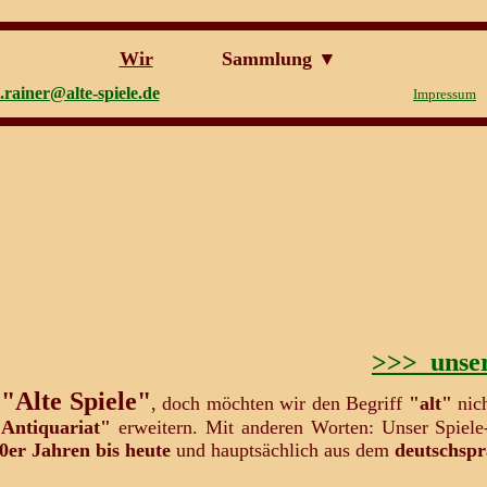
Wir
Sammlung ▼
e.rainer@alte-spiele.de
Impressum
>>> unser
"Alte Spiele"
r
, doch möchten wir den Begriff
"alt"
nic
Antiquariat"
erweitern. Mit anderen Worten: Unser Spiele
70er Jahren bis heute
und hauptsächlich aus dem
deutschsp