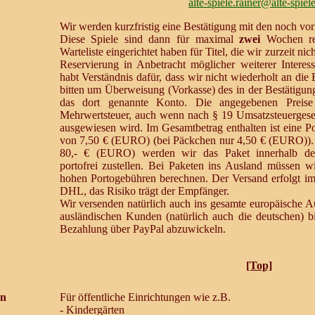
alte-spiele.rainer@alte-spiel
Wir werden kurzfristig eine Bestätigung mit den noch vo
Diese Spiele sind dann für maximal
zwei
Wochen res
Warteliste eingerichtet haben für Titel, die wir zurzeit nic
Reservierung in Anbetracht möglicher weiterer Interesse
habt Verständnis dafür, dass wir nicht wiederholt an di
bitten um Überweisung (Vorkasse) des in der Bestätigu
das dort genannte Konto. Die angegebenen Preise e
Mehrwertsteuer, auch wenn nach § 19 Umsatzsteuergeset
ausgewiesen wird. Im Gesamtbetrag enthalten ist eine 
von 7,50 € (EURO) (bei Päckchen nur 4,50 € (EURO)). 
80,- € (EURO) werden wir das Paket innerhalb der
portofrei zustellen. Bei Paketen ins Ausland müssen wir
hohen Portogebühren berechnen. Der Versand erfolgt im
DHL, das Risiko trägt der Empfänger.
Wir versenden natürlich auch ins gesamte europäische A
ausländischen Kunden (natürlich auch die deutschen) b
Bezahlung über PayPal abzuwickeln.
[Top]
en
Für öffentliche Einrichtungen wie z.B.
- Kindergärten